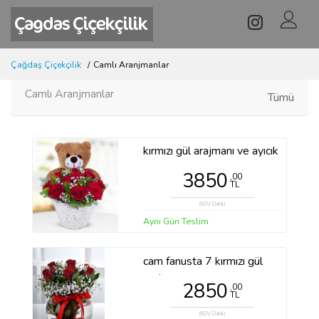
Çağdaş Çiçekçilik
Camlı Aranjmanlar
Camlı Aranjmanlar
Tümü
kırmızı gül arajmanı ve ayıcık
3850
,00
TL
(KDV Dahil)
Aynı Gün Teslim
cam fanusta 7 kırmızı gül
arajmanı
2850
,00
TL
(KDV Dahil)